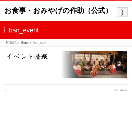
お食事・おみやげの作助（公式）
ban_event
HOME
»
Home
»
ban_event
3
ban_meal